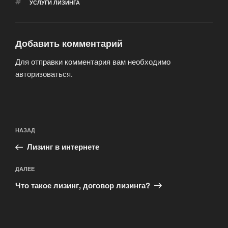
МЕТКИ
УСЛУГИ ЛИЗИНГА
Добавить комментарий
Для отправки комментария вам необходимо
авторизоваться
.
Навигация
Предыдущая
НАЗАД
по
запись:
записям
Лизинг в интернете
Следующая
ДАЛЕЕ
запись
Что такое лизинг, договор лизинга?