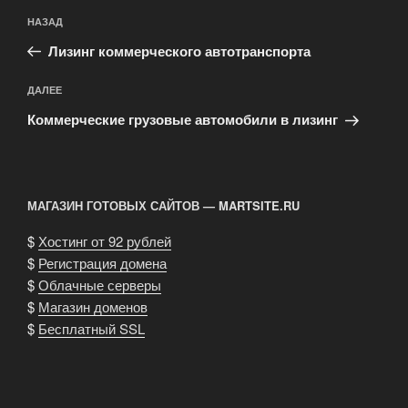
Навигация
Предыдущая
НАЗАД
по
запись:
записям
Лизинг коммерческого автотранспорта
Следующая
ДАЛЕЕ
запись
Коммерческие грузовые автомобили в лизинг
МАГАЗИН ГОТОВЫХ САЙТОВ — MARTSITE.RU
$
Хостинг от 92 рублей
$
Регистрация домена
$
Облачные серверы
$
Магазин доменов
$
Бесплатный SSL