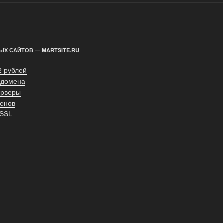
ЫХ САЙТОВ — MARTSITE.RU
2 рублей
 домена
ерверы
енов
 SSL