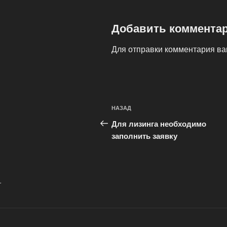
Добавить коммента
Для отправки комментария в
Навигация
Предыдущая
НАЗАД
по
запись:
Для лизинга необходимо
записям
заполнить заявку
.