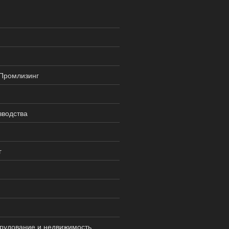
 Промлизинг
зводства
г
рудование и недвижимость