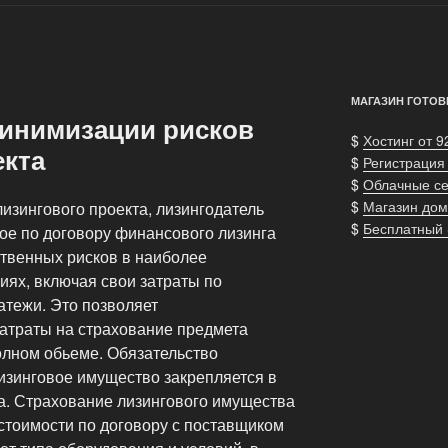
МАГАЗИН ГОТОВ
инимизации рисков
$
Хостинг от 9
екта
$
Регистрация
$
Облачные с
$
Магазин дом
изингового проекта, лизингодатель
$
Бесплатный
ое по договору финансового лизинга
твенных рисков в наиболее
иях, включая свои затраты по
атежи. Это позволяет
затраты на страхование предмета
олном обьеме. Обязательство
лизинговое имущество закрепляется в
а. Страхование лизингового имущества
стоимости по договору с поставщиком